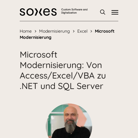
Skip
Menu
to
main
Suche
content
Home
Modernisierung
Excel
Microsoft
Modernisierung
Microsoft
Modernisierung: Von
Access/Excel/VBA zu
.NET und SQL Server