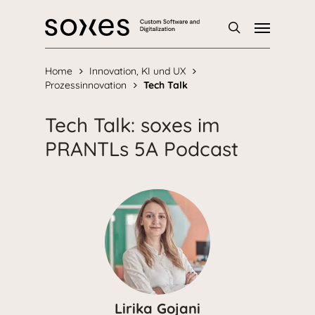
Skip
Menu
to
main
Suche
content
Home
Innovation, KI und UX
Prozessinnovation
Tech Talk
Tech Talk: soxes im
PRANTLs 5A Podcast
Lirika Gojani