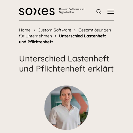
Skip
Menu
to
main
Suche
content
Home
Custom Software
Gesamtlösungen
für Unternehmen
Unterschied Lastenheft
und Pflichtenheft
Unterschied Lastenheft
und Pflichtenheft erklärt