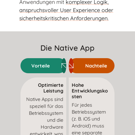
Anwendungen mit
komplexer Logik,
anspruchsvoller User Experience oder
sicherheitskritischen Anforderungen.
Die Native App
Vorteile
Nachteile
Optimierte
Hohe
Leistung
Entwicklungsko
sten
Native Apps sind
Für jedes
speziell für das
Betriebssystem
Betriebssystem
(z. B. iOS und
und die
Android) muss
Hardware
eine separate
entwickelt, was