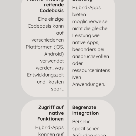
reifende
Hybrid-Apps
Codebasis
bieten
Eine einzige
möglicherweise
Codebasis kann
nicht die gleiche
auf
Leistung wie
verschiedenen
native Apps,
Plattformen (iOS,
besonders bei
Android)
anspruchsvollen
verwendet
oder
werden, was
ressourcenintens
Entwicklungszeit
iven
und -kosten
Anwendungen.
spart.
Zugriff auf
Begrenzte
native
Integration
Funktionen
Bei sehr
Hybrid-Apps
spezifischen
können auf
Anforderungen