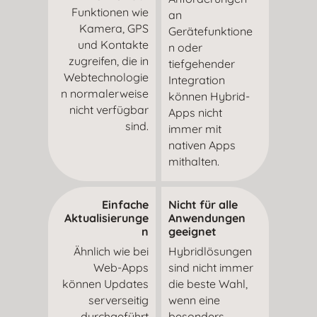
Funktionen wie
an
Kamera, GPS
Gerätefunktione
und Kontakte
n oder
zugreifen, die in
tiefgehender
Webtechnologie
Integration
n normalerweise
können Hybrid-
nicht verfügbar
Apps nicht
sind.
immer mit
nativen Apps
mithalten.
Einfache
Nicht für alle
Aktualisierunge
Anwendungen
n
geeignet
Ähnlich wie bei
Hybridlösungen
Web-Apps
sind nicht immer
können Updates
die beste Wahl,
serverseitig
wenn eine
durchgeführt
besonders